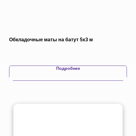
Обкладочные маты на батут 5х3 м
Бат
для 
14 9
Подробнее