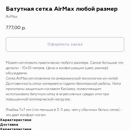
Батутная сетка AirMax любой размер
AirMax
777,00
р.
Оформить заказ
Можем изготовить практически любого размера. Самое большое что
делали - 10х10 метров. Цена и конфигурация (цвет, размер)
обсуждаема.
Cетка AirMax изготовлена по американской технологии из нитей.
Долговечность сетки измеряется годами безотказной работы. Нити
пропитаны защитным составом Kevlarex, позволяющим
использовать батутную сетку в агрессивных средах или при
повышенной коммерческой нагрузке.
Ячейка 7х7 мм (что меньше в 3-5 раз, чем у обычных белых сеток) -
это дает комфорт ногам
Характеристики
Доставка
Характеристики