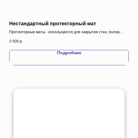
Нестандартный протекторный мат
Спо
Протекторные маты - используются для закрытия стен, полов,
для 
столбов и иных травмоопасных поверхностей, выполняют
2 500
р.
14 9
защитные функции.
Подробнее