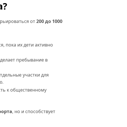
а?
арьироваться от
200 до 1000
я, пока их дети активно
делает пребывание в
тдельные участки для
ю.
сть к общественному
форта
, но и способствует