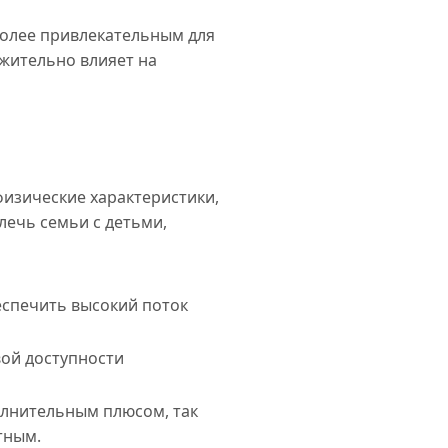
более привлекательным для
ожительно влияет на
физические характеристики,
лечь семьи с детьми,
еспечить высокий поток
вой доступности
олнительным плюсом, так
тным.