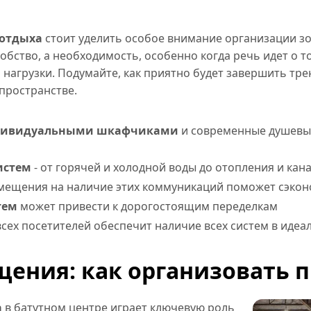
 отдыха
стоит уделить особое внимание организации зо
добство, а необходимость, особенно когда речь идет о 
нагрузки. Подумайте, как приятно будет завершить тре
пространстве.
ндивидуальными шкафчиками
и современные душевые
истем
- от горячей и холодной воды до отопления и кан
ещения на наличие этих коммуникаций поможет сэконо
тем
может привести к дорогостоящим переделкам
всех посетителей обеспечит наличие всех систем в иде
ения: как организовать п
а
в батутном центре играет ключевую роль