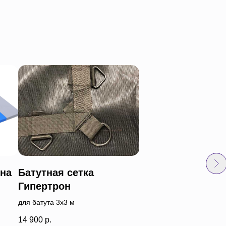
на
Батутная сетка
Батутная сетка
Гипертрон
Перматрон
для батута 3х3 м
для батута 2х2 м
14 900
р.
19 200
р.