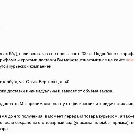
н
лах КАД, если вес заказа не превышает 200 кг. Подробнее о тари
тарифами и сроками доставки Вы можете ознакомиться на сайте
ком
угой курьеской компанией.
тербург, ул. Ольги Берггольц д. 40
оки доставки индивидуальны и зависят от объёма заказа.
едоплате. Мы принимаем оплату от физических и юридических ли
емя до его получения, в момент передачи товара курьером, а такж
, если сохранены его товарный вид (упаковка, пломбы, ярлыки), по
вара.