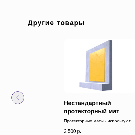
Другие товары
ошенные маты 20 см
Нестандартный
 батут 5х3 м
протекторный мат
Протекторные маты - используются
для закрытия стен, полов, столбов 
2 500
р.
иных травмоопасных поверхностей