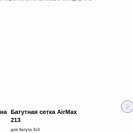
на
Батутная сетка AirMax
Батутная сетка A
213
тигровая
для батута 3х3