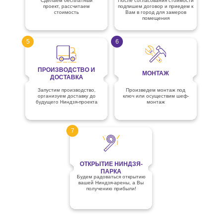
Сделаем бесплатный
После согласования стоимости
проект, рассчитаем
подпишем договор и приедем к
стоимость
Вам в город для замеров
помещения
5
6
ПРОИЗВОДСТВО И
МОНТАЖ
ДОСТАВКА
Запустим производство,
Произведем монтаж под
организуем доставку до
ключ или осуществим шеф-
будущего Ниндзя-проекта
монтаж
7
ОТКРЫТИЕ НИНДЗЯ-
ПАРКА
Будем радоваться открытию
вашей Ниндзя-арены, а Вы
получению прибыли!