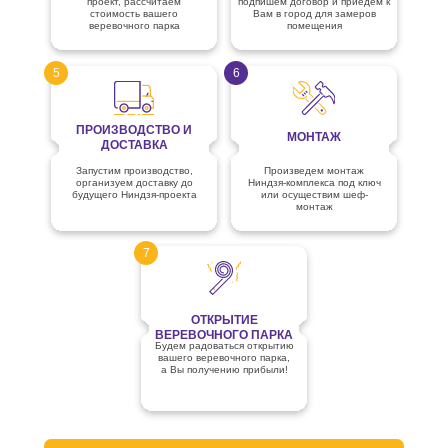
проект, рассчитаем
подпишем договор и приедем к
стоимость вашего
Вам в город для замеров
веревочного парка
помещения
5
6
ПРОИЗВОДСТВО И
МОНТАЖ
ДОСТАВКА
Запустим производство,
Произведем монтаж
организуем доставку до
Ниндзя-комплекса под ключ
будущего Ниндзя-проекта
или осуществим шеф-
монтаж
7
ОТКРЫТИЕ
ВЕРЕВОЧНОГО ПАРКА
Будем радоваться открытию
вашего веревочного парка,
а Вы получению прибыли!