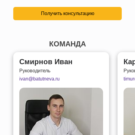
Получить консультацию
КОМАНДА
Смирнов Иван
Ка
Руководитель
Руко
ivan@batutneva.ru
timu