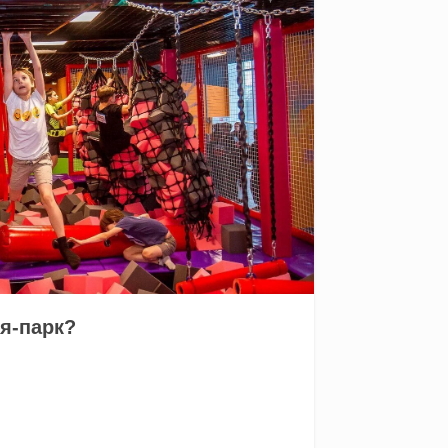
я-парк?