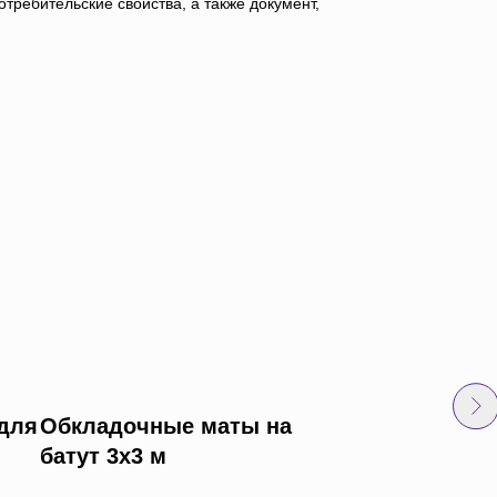
требительские свойства, а также документ,
для
Обкладочные маты на
Нестандартный
батут 3х3 м
протекторный м
Протекторные маты - исп