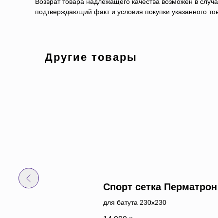
Возврат товара надлежащего качества возможен в случае
подтверждающий факт и условия покупки указанного то
Другие товары
кладочные маты на
Спорт сетка Перматрон
тут 5х5 м
для батута 230х230