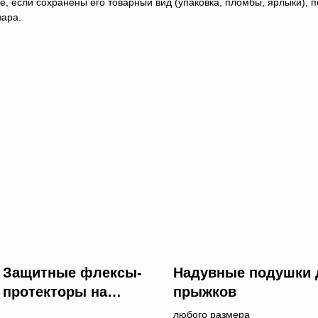
, если сохранены его товарный вид (упаковка, пломбы, ярлыки), по
вара.
Защитные флексы-
Надувные подушки 
протекторы на
прыжков
ограждения
любого размера