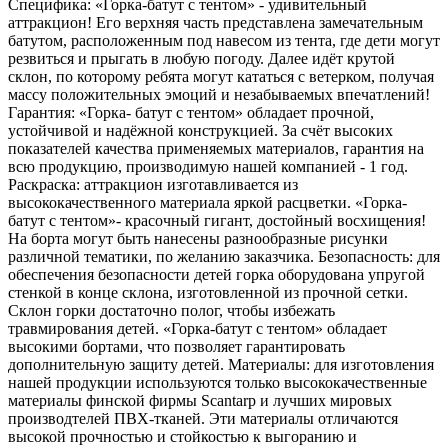
Специфика: «Горка-батут с тентом» - удивительный
аттракцион! Его верхняя часть представлена замечательным
батутом, расположенным под навесом из тента, где дети могут
резвиться и прыгать в любую погоду. Далее идёт крутой
склон, по которому ребята могут кататься с ветерком, получая
массу положительных эмоций и незабываемых впечатлений!
Гарантия: «Горка- батут с тентом» обладает прочной,
устойчивой и надёжной конструкцией. За счёт высоких
показателей качества применяемых материалов, гарантия на
всю продукцию, производимую нашей компанией - 1 год.
Раскраска: аттракцион изготавливается из
высококачественного материала яркой расцветки. «Горка-
батут с тентом»- красочный гигант, достойный восхищения!
На борта могут быть нанесены разнообразные рисунки
различной тематики, по желанию заказчика. Безопасность: для
обеспечения безопасности детей горка оборудована упругой
стенкой в конце склона, изготовленной из прочной сетки.
Склон горки достаточно полог, чтобы избежать
травмирования детей. «Горка-батут с тентом» обладает
высокими бортами, что позволяет гарантировать
дополнительную защиту детей. Материалы: для изготовления
нашей продукции используются только высококачественные
материалы финской фирмы Scantarp и лучших мировых
производтелей ПВХ-тканей. Эти материалы отличаются
высокой прочностью и стойкостью к выгоранию и