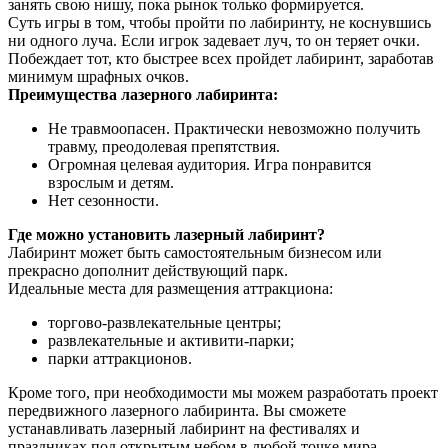
занять свою нишу, пока рынок только формируется.
Суть игры в том, чтобы пройти по лабиринту, не коснувшись
ни одного луча. Если игрок задевает луч, то он теряет очки.
Побеждает тот, кто быстрее всех пройдет лабиринт, заработав
минимум шрафных очков.
Преимущества лазерного лабиринта:
Не травмоопасен. Практически невозможно получить
травму, преодолевая препятствия.
Огромная целевая аудитория. Игра понравится
взрослым и детям.
Нет сезонности.
Где можно установить лазерный лабиринт?
Лабиринт может быть самостоятельным бизнесом или
прекрасно дополнит действующий парк.
Идеальные места для размещения аттракциона:
торгово-развлекательные центры;
развлекательные и активити-парки;
парки аттракционов.
Кроме того, при необходимости мы можем разработать проект
передвижного лазерного лабиринта. Вы cможете
устанавливать лазерный лабиринт на фестивалях и
праздниках под открытым небом в любой точке мира.