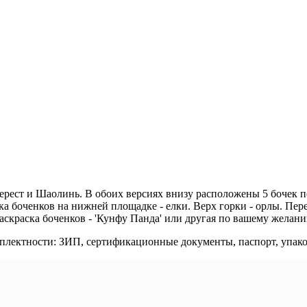
верест и Шаолинь. В обоих версиях внизу расположены 5 бочек 
ска боченков на нижней площадке - елки. Верх горки - орлы. Пе
аскраска боченков - 'Кунфу Панда' или другая по вашему желан
мплектности: ЗИП, сертификационные документы, паспорт, упаков