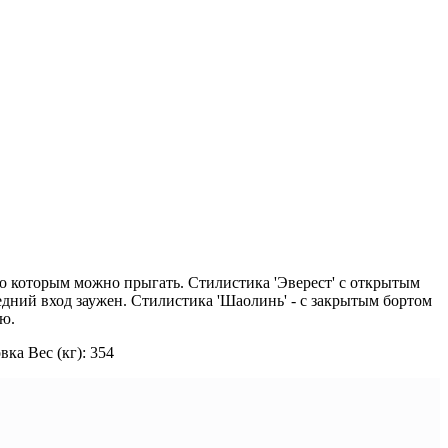
по которым можно прыгать. Стилистика 'Эверест' с открытым
редний вход заужен. Стилистика 'Шаолинь' - с закрытым бортом
ию.
ка Вес (кг): 354