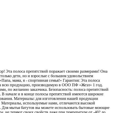
р! Эта полоса препятствий поражает своими размерами! Она
 только дети, но и взрослые с большим удовольствием
апа, мама, я - спортивная семья!» Гарантия: Эта полоса
я на всю продукцию, производимую в ООО ПФ «Жезл» 1 год.
ыми, по желанию заказчика. Безопасность: полоса препятствий
. В начале и в конце полосы препятствий имеются широкие
рования. Материалы: для изготовления нашей продукции
 Материалы, используемые нами, отличаются высокой
. Для мытья батутов вы можете использовать бытовые моющие
ы, не теряют своих свойств даже при температуре от -40? до