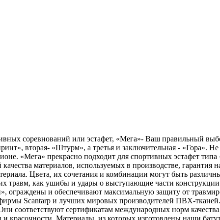
ивных соревнований или эстафет, «Мега»- Ваш правильный выбо
ринт», вторая- «Штурм», а третья и заключительная - «Гора». Не
ионе. «Мега» прекрасно подходит для спортивных эстафет типа «П
ей качества материалов, используемых в производстве, гаранти
атериала. Цвета, их сочетания и комбинации могут быть различн
их травм, как ушибы и удары о выступающие части конструкции
ги», ограждены и обеспечивают максимальную защиту от травми
фирмы Scantarp и лучших мировых производителей ПВХ-тканей.
Они соответствуют сертификатам международных норм качества
и и красочности. Материалы, из которых изготовлены наши батут