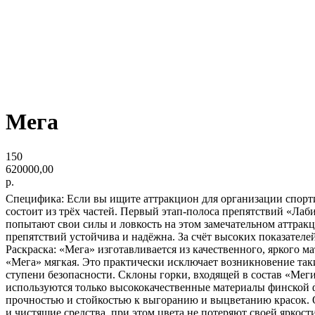
Мега
150
620000,00
р.
Специфика: Если вы ищите аттракцион для организации спорт
состоит из трёх частей. Первый этап-полоса препятствий «Лаби
попытают свои силы и ловкость на этом замечательном аттракц
препятствий устойчива и надёжна. За счёт высоких показател
Раскраска: «Мега» изготавливается из качественного, яркого м
«Мега» мягкая. Это практически исключает возникновение так
ступени безопасности. Склоны горки, входящей в состав «Ме
используются только высококачественные материалы финской 
прочностью и стойкостью к выгоранию и выцветанию красок. 
и чистящие средства, при этом цвета не потеряют своей яркост