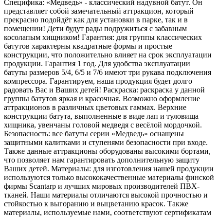
Специфика: «Медведь» - классический надувной батут. Он
представляет собой замечательный аттракцион, который
прекрасно подойдёт как для установки в парке, так и в
помещении! Дети будут рады подружиться с забавным
косолапым хищником! Гарантия: для группы классических
батутов характерны квадратные формы и простые
конструкции, что положительно влияет на срок эксплуатации
продукции. Гарантия 1 год. Для удобства эксплуатации
батуты размеров 5/4, 6/5 и 7/6 имеют три рукава подключения
компрессора. Гарантируем, наша продукция будет долго
радовать Вас и Ваших детей! Раскраска: раскраска у данной
группы батутов яркая и красочная. Возможно оформление
аттракционов в различных цветовых гаммах. Верхние
конструкции батута, выполненные в виде лап и туловища
хищника, увенчаны головой медведя с весёлой мордочкой.
Безопасность: все батуты серии «Медведь» оснащены
защитными калитками и ступенями безопасности при входе.
Также данные аттракционы оборудованы высокими бортами,
что позволяет нам гарантировать дополнительную защиту
Ваших детей. Материалы: для изготовления нашей продукции
используются только высококачественные материалы финской
фирмы Scantarp и лучших мировых производителей ПВХ-
тканей. Наши материалы отличаются высокой прочностью и
стойкостью к выгоранию и выцветанию красок. Также
материалы, используемые нами, соответствуют сертификатам