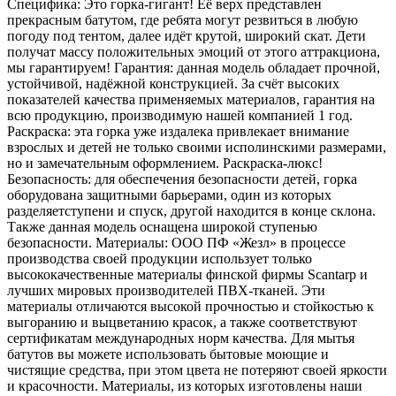
Специфика: Это горка-гигант! Её верх представлен
прекрасным батутом, где ребята могут резвиться в любую
погоду под тентом, далее идёт крутой, широкий скат. Дети
получат массу положительных эмоций от этого аттракциона,
мы гарантируем! Гарантия: данная модель обладает прочной,
устойчивой, надёжной конструкцией. За счёт высоких
показателей качества применяемых материалов, гарантия на
всю продукцию, производимую нашей компанией 1 год.
Раскраска: эта горка уже издалека привлекает внимание
взрослых и детей не только своими исполинскими размерами,
но и замечательным оформлением. Раскраска-люкс!
Безопасность: для обеспечения безопасности детей, горка
оборудована защитными барьерами, один из которых
разделяетступени и спуск, другой находится в конце склона.
Также данная модель оснащена широкой ступенью
безопасности. Материалы: ООО ПФ «Жезл» в процессе
производства своей продукции использует только
высококачественные материалы финской фирмы Scantarp и
лучших мировых производителей ПВХ-тканей. Эти
материалы отличаются высокой прочностью и стойкостью к
выгоранию и выцветанию красок, а также соответствуют
сертификатам международных норм качества. Для мытья
батутов вы можете использовать бытовые моющие и
чистящие средства, при этом цвета не потеряют своей яркости
и красочности. Материалы, из которых изготовлены наши