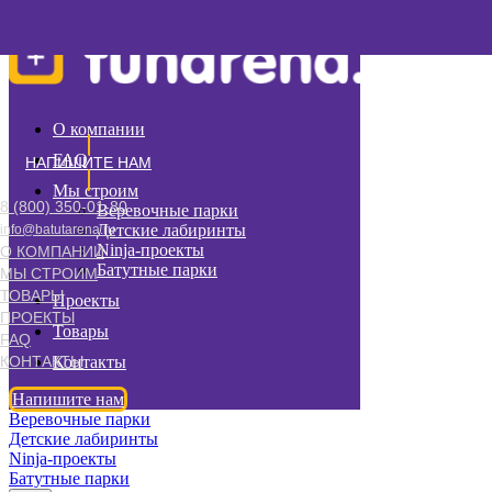
О компании
FAQ
НАПИШИТЕ НАМ
Мы строим
8 (800) 350-01-80
Веревочные парки
Детские лабиринты
info@batutarena.ru
Ninja-проекты
О КОМПАНИИ
Батутные парки
МЫ СТРОИМ
ТОВАРЫ
Проекты
ПРОЕКТЫ
Товары
FAQ
Контакты
КОНТАКТЫ
Напишите нам
Веревочные парки
Детские лабиринты
Ninja-проекты
Батутные парки