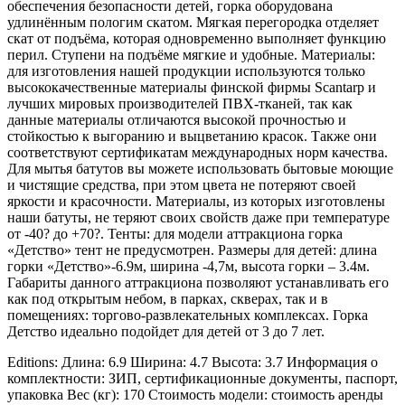
обеспечения безопасности детей, горка оборудована
удлинённым пологим скатом. Мягкая перегородка отделяет
скат от подъёма, которая одновременно выполняет функцию
перил. Ступени на подъёме мягкие и удобные. Материалы:
для изготовления нашей продукции используются только
высококачественные материалы финской фирмы Scantarp и
лучших мировых производителей ПВХ-тканей, так как
данные материалы отличаются высокой прочностью и
стойкостью к выгоранию и выцветанию красок. Также они
соответствуют сертификатам международных норм качества.
Для мытья батутов вы можете использовать бытовые моющие
и чистящие средства, при этом цвета не потеряют своей
яркости и красочности. Материалы, из которых изготовлены
наши батуты, не теряют своих свойств даже при температуре
от -40? до +70?. Тенты: для модели аттракциона горка
«Детство» тент не предусмотрен. Размеры для детей: длина
горки «Детство»-6.9м, ширина -4,7м, высота горки – 3.4м.
Габариты данного аттракциона позволяют устанавливать его
как под открытым небом, в парках, скверах, так и в
помещениях: торгово-развлекательных комплексах. Горка
Детство идеально подойдет для детей от 3 до 7 лет.
Editions: Длина: 6.9 Ширина: 4.7 Высота: 3.7 Информация о
комплектности: ЗИП, сертификационные документы, паспорт,
упаковка Вес (кг): 170 Стоимость модели: стоимость аренды