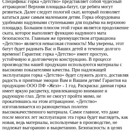
Специфика: горка «Детство» представляет собой чудесный
аттракцион! Верхняя площадка-батут, где ребята могут
резвиться. Далее следует пологий скат, который позволяет
кататься даже самым маленьким детям. Горка оборудована
удобными надувными ступеньками для подъёма на верхнюю
площадку. Большим плюсом этой горки является продолжение
ската, которое выполняет функцию надувного мата
безопасности. Главным же преимуществом аттракциона
«Детство» является невысокая стоимость! Мы уверены, этот
батут будет радовать Вас и Ваших детей в течение долгого
времени! Гарантия: горка «Детство» имеет простую,
устойчивую и долговечную конструкцию. В процессе
производства нашей продукции используются материалы с
высокими показателями качества. При надлежащей
эксплуатации горка «Детство» будет служить долго, доставляя
радость и приятные эмоции Вам и Вашим детям! Гарантия на
продукцию ООО ПФ «Жезл» - 1 год. Раскраска: данная горка
имеет яркую расцветку, привлекающую внимание и
радующую глаз. Дети не смогут пройти мимо, не
прокатившись на этом аттракционе. «Детство»
изготавливается из разноцветных полотен
высококачественного материала. Самое главное, что даже
после многих лет эксплуатации эта горка будет выглядеть, как
новая, ведь материалы, используемые в производстве, не
подлежат выгоранию и выцветанию. Безопасность: в целях