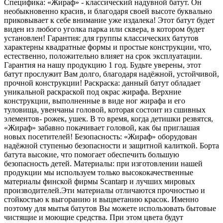
Специфика: «Жираф» - классический надувной батут. Он
необыкновенно красив, и благодаря своей высоте буквально
приковывает к себе внимание уже издалека! Этот батут будет
виден из любого уголка парка или сквера, в котором будет
установлен! Гарантия: для группы классических батутов
характерны квадратные формы и простые конструкции, что,
естественно, положительно влияет на срок эксплуатации.
Гарантия на нашу продукцию 1 год. Будьте уверены, этот
батут прослужит Вам долго, благодаря надёжной, устойчивой,
прочной конструкции! Раскраска: данный батут обладает
уникальной раскраской под окрас жирафа. Верхние
конструкции, выполненные в виде ног жирафа и его
туловища, увенчаны головой, которая состоит из сшивных
элементов- рожек, ушек. В то время, когда детишки резвятся,
«Жираф» забавно покачивает головой, как бы приглашая
новых посетителей! Безопасность: «Жираф» оборудован
надёжной ступенью безопасности и защитной калиткой. Борта
батута высокие, что помогает обеспечить большую
безопасность детей. Материалы: при изготовлении нашей
продукции мы используем только высококачественные
материалы финской фирмы Scantarp и лучших мировых
производителей.Эти материалы отличаются прочностью и
стойкостью к выгоранию и выцветанию красок. Именно
поэтому для мытья батутов Вы можете использовать бытовые
чистящие и моющие средства. При этом цвета будут