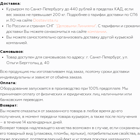
Доставка:
Курьером по Санкт-Петербургу до 440 рублей в пределах КАД, если
вес заказа не превышает 200 кг. Подробнее о тарифах доставки по СПб
и ЛО на сайте
Dostavista.ru
По России и странам СНГ
"Деловыми Линиями"
. С тарифами и сроками
доставки Вы можете ознакомиться на сайте
компании
.
Вы можете самостоятельно организовать доставку другой курьеской
компанией.
Самовывоз:
Товар доступен для самовывоза по адресу: г. Санкт-Петербург, ул.
Ольги Берггольц д. 40
Всю продукцию мы изготавливаем под заказ, поэтому сроки доставки
индивидуальны и зависят от объёма заказа.
Оплата:
Оборудование запускается в производство при 100% предоплате. Мы
принимаем оплату от физических и юридических лиц наличными или
банковским переводом.
Возврат:
Вы можете отказаться от заказанного товара в любое время до его
получения, в момент передачи товара курьером, а также после получения
– в течение 14 календарных дней.
Возврат товара надлежащего качества возможен в случае, если сохранены
его товарный вид (упаковка, пломбы, ярлыки), потребительские свойства, а
также документ, подтверждающий факт и условия покупки указанного