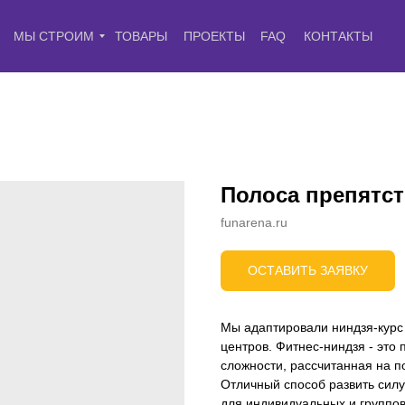
МЫ СТРОИМ
ТОВАРЫ
ПРОЕКТЫ
FAQ
КОНТАКТЫ
Полоса препятс
funarena.ru
ОСТАВИТЬ ЗАЯВКУ
Мы адаптировали ниндзя-курс
центров. Фитнес-ниндзя - это
сложности, рассчитанная на п
Отличный способ развить силу
для индивидуальных и группов