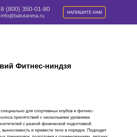
8 (800) 350-01-80
НАПИШИТЕ НАМ
info@batutarena.ru
твий Фитнес-ниндзя
 специально для спортивных клубов и фитнес-
 полоса препятствий с несколькими уровнями
осетителей с разной физической подготовкой.
, выносливость и привести тело в порядок. Подходит
ых тренировок, подготовки к соревнованиям, детских